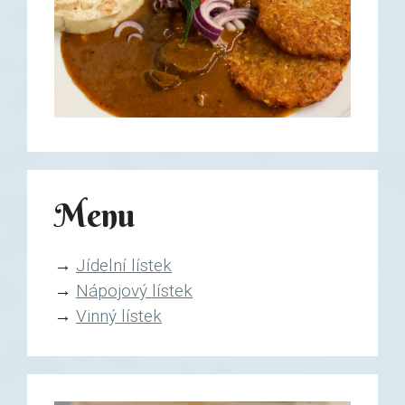
Menu
→
Jídelní lístek
→
Nápojový lístek
→
Vinný lístek