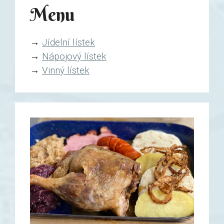
Menu
→
Jídelní lístek
→
Nápojový lístek
→
Vinný lístek