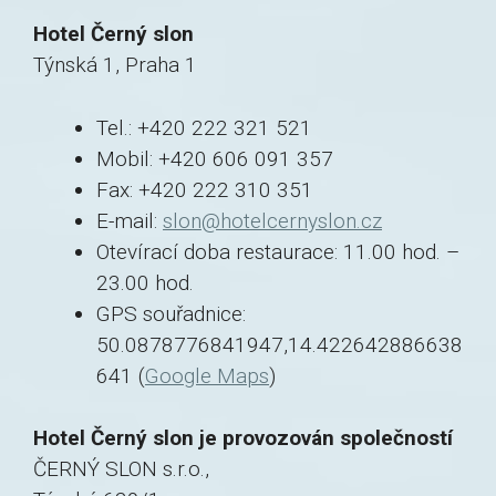
Hotel Černý slon
Týnská 1, Praha 1
Tel.: +420 222 321 521
Mobil: +420 606 091 357
Fax: +420 222 310 351
E-mail:
slon@hotelcernyslon.cz
Otevírací doba restaurace: 11.00 hod. –
23.00 hod.
GPS souřadnice:
50.0878776841947,14.422642886638
641 (
Google Maps
)
Hotel Černý slon je provozován společností
ČERNÝ SLON s.r.o.,