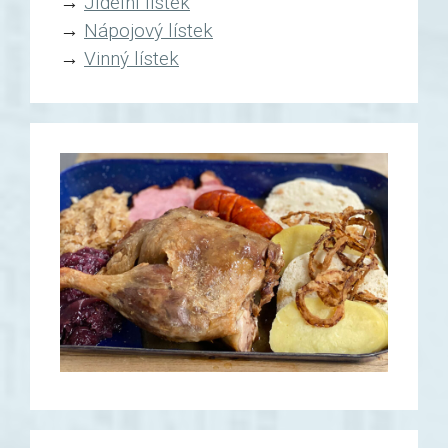
→
Jídelní lístek
→
Nápojový lístek
→
Vinný lístek