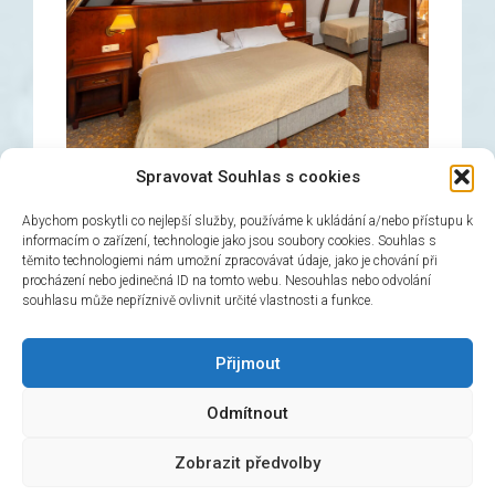
Spravovat Souhlas s cookies
Abychom poskytli co nejlepší služby, používáme k ukládání a/nebo přístupu k
informacím o zařízení, technologie jako jsou soubory cookies. Souhlas s
těmito technologiemi nám umožní zpracovávat údaje, jako je chování při
Třílůžkový pokoj
procházení nebo jedinečná ID na tomto webu. Nesouhlas nebo odvolání
souhlasu může nepříznivě ovlivnit určité vlastnosti a funkce.
→
Rezervovat
Přijmout
Odmítnout
© 2026 Hotel Černý slon, design & admin:
Atelier
Zobrazit předvolby
Dokument