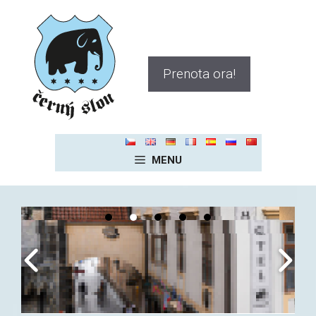
Vai
al
contenuto
Prenota ora!
MENU