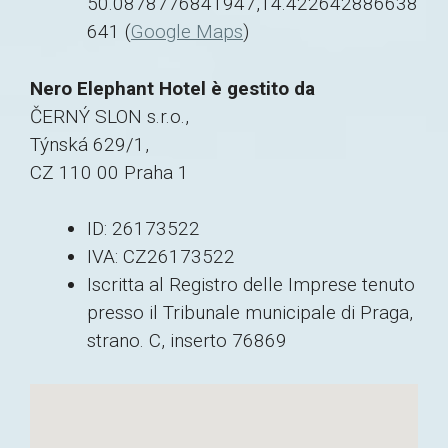
50.0878776841947,14.422642886638
641 (
Google Maps
)
Nero Elephant Hotel è gestito da
ČERNÝ SLON s.r.o.,
Týnská 629/1,
CZ 110 00 Praha 1
ID: 26173522
IVA: CZ26173522
Iscritta al Registro delle Imprese tenuto
presso il Tribunale municipale di Praga,
strano. C, inserto 76869