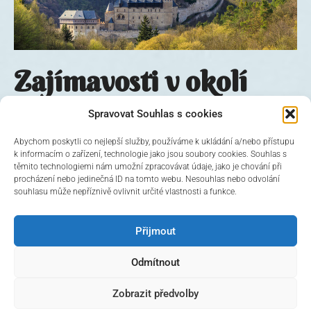
Zajímavosti v okolí
Spravovat Souhlas s cookies
Hrad Karlštejn, gotický skvost na jihozápad od
Prahy, nechal v roce 1348 vystavět Karel IV., aby
Abychom poskytli co nejlepší služby, používáme k ukládání a/nebo přístupu
k informacím o zařízení, technologie jako jsou soubory cookies. Souhlas s
zde uchoval vzácné korunovační klenoty. Na
těmito technologiemi nám umožní zpracovávat údaje, jako je chování při
hradě Karlštejn můžete prozkoumat nejen české
procházení nebo jedinečná ID na tomto webu. Nesouhlas nebo odvolání
souhlasu může nepříznivě ovlivnit určité vlastnosti a funkce.
korunovační klenoty ale také sbírku svatých
relikvií.
Přijmout
Odmítnout
Zobrazit předvolby
© 2026 Hotel Černý slon, design & admin:
Atelier Dokument