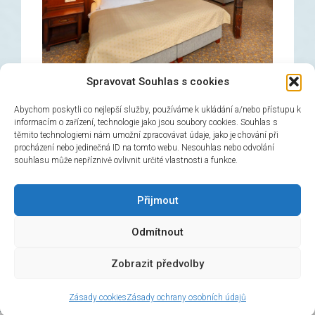
Spravovat Souhlas s cookies
Abychom poskytli co nejlepší služby, používáme k ukládání a/nebo přístupu k
informacím o zařízení, technologie jako jsou soubory cookies. Souhlas s
těmito technologiemi nám umožní zpracovávat údaje, jako je chování při
Třílůžkový pokoj
procházení nebo jedinečná ID na tomto webu. Nesouhlas nebo odvolání
souhlasu může nepříznivě ovlivnit určité vlastnosti a funkce.
→
Rezervovat
Přijmout
Odmítnout
© 2026 Hotel Černý slon, design & admin:
Atelier
Zobrazit předvolby
Dokument
Zásady cookies
Zásady ochrany osobních údajů
HOTEL ČERNÝ SLON
v Praze
hodnocení