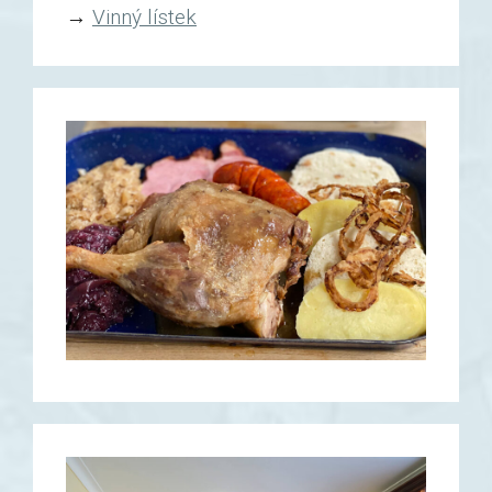
→
Vinný lístek