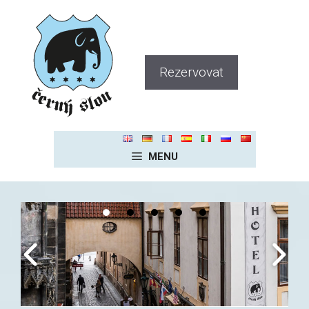
Přeskočit
na
obsah
Rezervovat
MENU