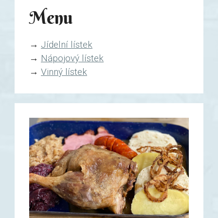
Menu
→
Jídelní lístek
→
Nápojový lístek
→
Vinný lístek