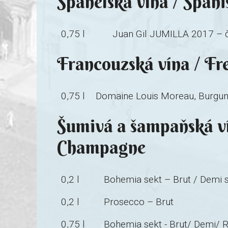
Španělská vína / Span
0,75 l
Juan Gil JUMILLA 2017 – 
Francouzská vína / Fr
0,75 l
Domaine Louis Moreau, Burgund
Šumivá a šampaňská ví
Champagne
0,2 l
Bohemia sekt – Brut / Demi 
0,2 l
Prosecco – Brut
0,75 l
Bohemia sekt - Brut/ Demi/ 