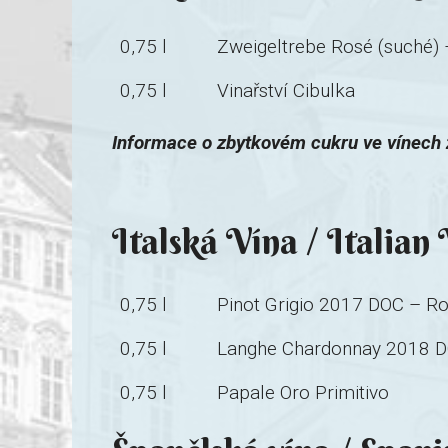
0,75 l
Zweigeltrebe Rosé (suché) 
0,75 l
Vinařství Cibulka
Informace o zbytkovém cukru ve vínech ž
Italská Vína / Italian
0,75 l
Pinot Grigio 2017 DOC – Ro
0,75 l
Langhe Chardonnay 2018 
0,75 l
Papale Oro Primitivo