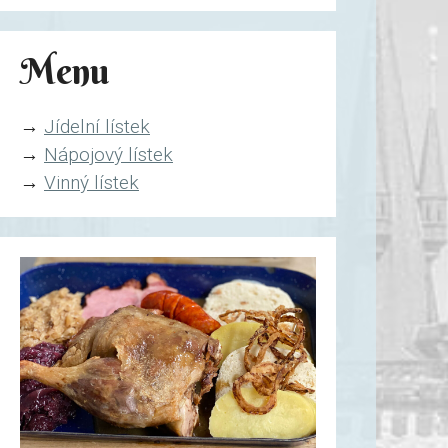
Menu
→
Jídelní lístek
→
Nápojový lístek
→
Vinný lístek