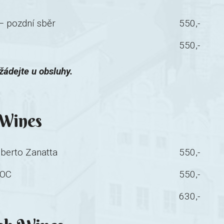
– pozdní sběr
550,-
550,-
ádejte u obsluhy.
 Wines
berto Zanatta
550,-
DOC
550,-
630,-