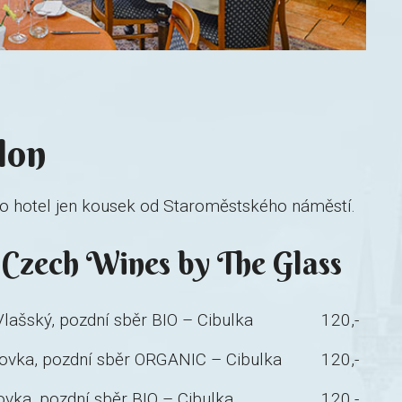
lon
ako hotel jen kousek od Staroměstského náměstí.
 Czech Wines by The Glass
Vlašský, pozdní sběr BIO – Cibulka
120,-
ovka, pozdní sběr ORGANIC – Cibulka
120,-
vka, pozdní sběr BIO – Cibulka
120,-