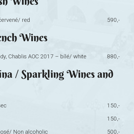
ish Wines
červené/ red
590,-
ench Wines
y, Chablis AOC 2017 – bílé/ white
880,-
na / Sparkling Wines and
sec
150,-
150,-
Rosé/ Non alcoholic
500,-