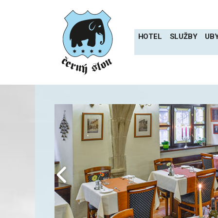
Přeskočit
na
obsah
HOTEL
SLUŽBY
UB