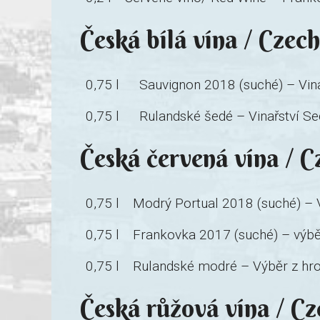
Česká bílá vína / Czec
0,75 l
Sauvignon 2018 (suché) – Vina
0,75 l
Rulandské šedé – Vinařství Se
Česká červená vína / 
0,75 l
Modrý Portual 2018 (suché) – V
0,75 l
Frankovka 2017 (suché) – výběr
0,75 l
Rulandské modré – Výběr z hroz
Česká růžová vína / C