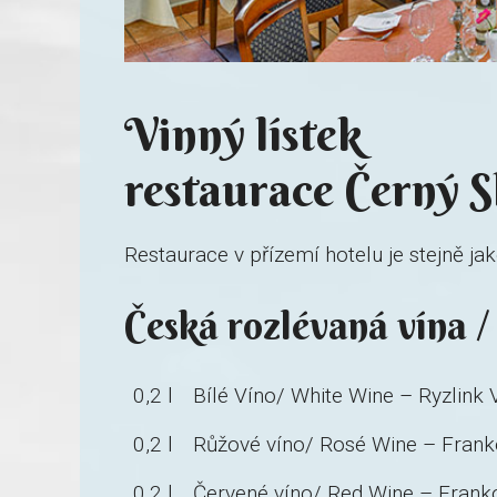
Vinný lístek
restaurace Černý S
Restaurace v přízemí hotelu je stejně j
Česká rozlévaná vína /
0,2 l
Bílé Víno/ White Wine – Ryzlink 
0,2 l
Růžové víno/ Rosé Wine – Frank
0,2 l
Červené víno/ Red Wine – Franko