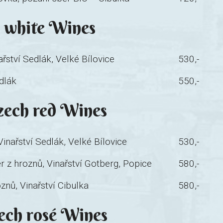
h white Wines
řství Sedlák, Velké Bílovice
530,-
dlák
550,-
Czech red Wines
inařství Sedlák, Velké Bílovice
530,-
 z hroznů, Vinařství Gotberg, Popice
580,-
nů, Vinařství Cibulka
580,-
zech rosé Wines