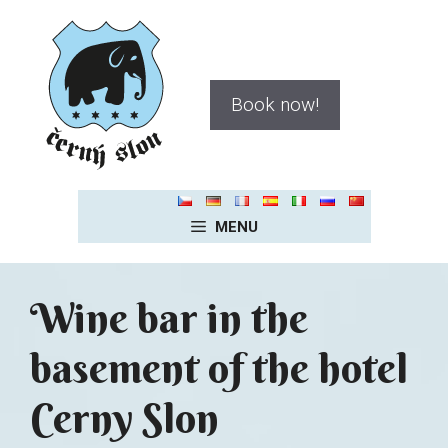
Skip
to
content
Book now!
MENU
Wine bar in the
basement of the hotel
Cerny Slon