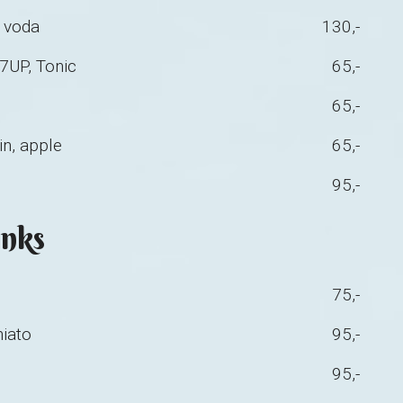
á voda
130,-
 7UP, Tonic
65,-
65,-
in, apple
65,-
95,-
inks
75,-
hiato
95,-
95,-