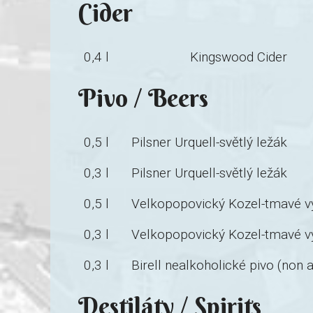
Cider
0,4 l
Kingswood Cider
Pivo / Beers
0,5 l
Pilsner Urquell-světlý ležák
0,3 l
Pilsner Urquell-světlý ležák
0,5 l
Velkopopovický Kozel-tmavé vý
0,3 l
Velkopopovický Kozel-tmavé vý
0,3 l
Birell nealkoholické pivo (non a
Destiláty / Spirits