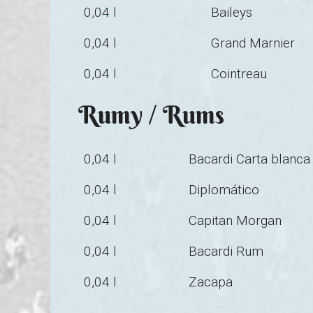
0,04 l
Baileys
0,04 l
Grand Marnier
0,04 l
Cointreau
Rumy / Rums
0,04 l
Bacardi Carta blanca
0,04 l
Diplomático
0,04 l
Capitan Morgan
0,04 l
Bacardi Rum
0,04 l
Zacapa