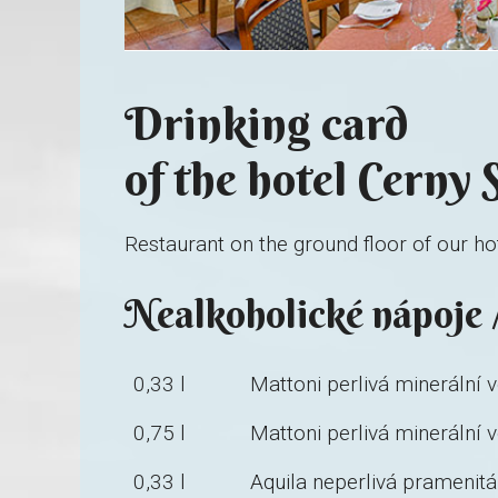
Drinking card
of the hotel Cerny 
Restaurant on the ground floor of our ho
Nealkoholické nápoje /
0,33 l
Mattoni perlivá minerální 
0,75 l
Mattoni perlivá minerální 
0,33 l
Aquila neperlivá pramenit