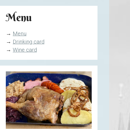
Menu
→
Menu
→
Drinking card
→
Wine card