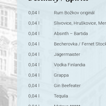
0,04 l
Rum Božkov originál
0,04 l
Slivovice, Hruškovice, Me
0,04 l
Absinth – Bartida
0,04 l
Becherovka / Fernet Stoc
0,04 l
Jägermaister
0,04 l
Vodka Finlandia
0,04 l
Grappa
0,04 l
Gin Beefeater
0,04 l
Tequila