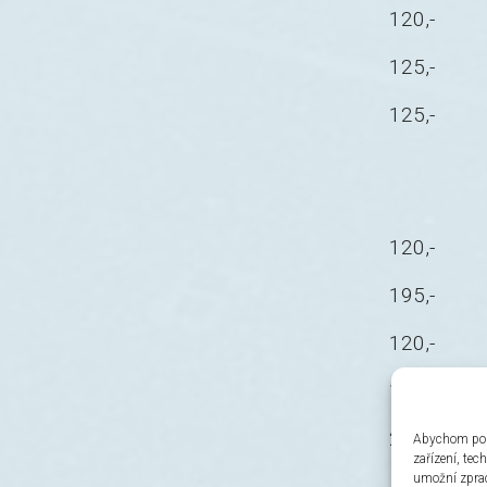
120,-
125,-
125,-
120,-
195,-
120,-
120,-
210,-
Abychom posk
zařízení, te
umožní zprac