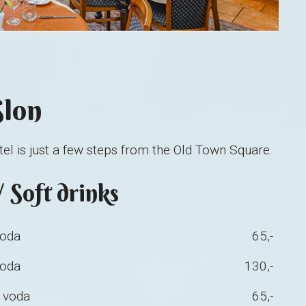
Slon
tel is just a few steps from the Old Town Square.
 Soft drinks
voda
65,-
voda
130,-
á voda
65,-