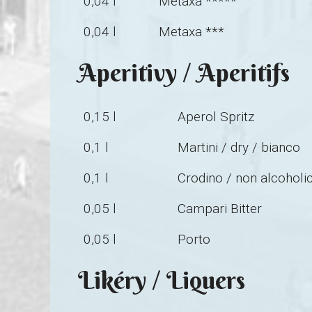
0,04 l
Metaxa *****
0,04 l
Metaxa ***
Aperitivy / Aperitifs
0,15 l
Aperol Spritz
0,1 l
Martini / dry / bianco
0,1 l
Crodino / non alcoholic
0,05 l
Campari Bitter
0,05 l
Porto
Likéry / Liquers