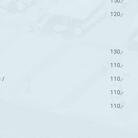
150,-
120,-
130,-
110,-
 /
110,-
110,-
110,-