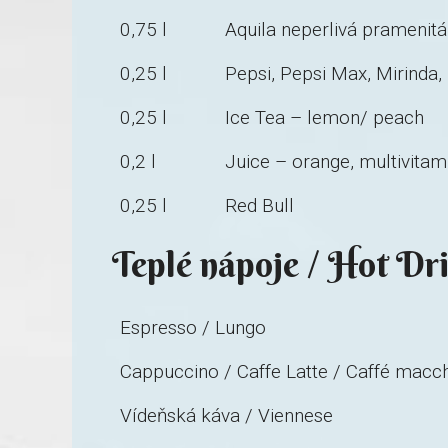
0,75 l
Aquila neperlivá pramenit
0,25 l
Pepsi, Pepsi Max, Mirinda,
0,25 l
Ice Tea – lemon/ peach
0,2 l
Juice – orange, multivitam
0,25 l
Red Bull
Teplé nápoje / Hot Dr
Espresso / Lungo
Cappuccino / Caffe Latte / Caffé macc
Vídeňská káva / Viennese