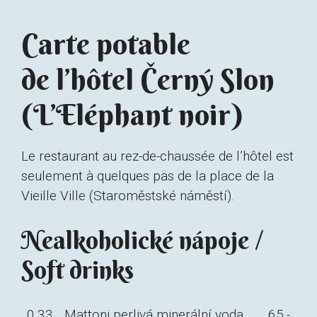
Carte potable
de l’hôtel Černý Slon
(L’Eléphant noir)
Le restaurant au rez-de-chaussée de l’hôtel est
seulement à quelques pas de la place de la
Vieille Ville (Staroměstské náměstí).
Nealkoholické nápoje /
Soft drinks
0,33
Mattoni perlivá minerální voda
65,-