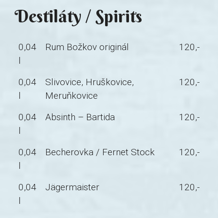
Destiláty / Spirits
0,04
Rum Božkov originál
120,-
l
0,04
Slivovice, Hruškovice,
120,-
l
Meruňkovice
0,04
Absinth – Bartida
120,-
l
0,04
Becherovka / Fernet Stock
120,-
l
0,04
Jägermaister
120,-
l