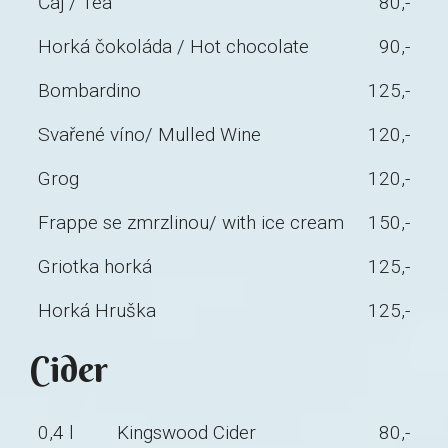
Čaj / Tea
80,-
Horká čokoláda / Hot chocolate
90,-
Bombardino
125,-
Svařené víno/ Mulled Wine
120,-
Grog
120,-
Frappe se zmrzlinou/ with ice cream
150,-
Griotka horká
125,-
Horká Hruška
125,-
Cider
0,4 l
Kingswood Cider
80,-