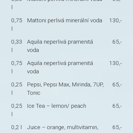
l
0,75
Mattoni perlivá minerální voda
130,-
l
0,33
Aquila neperlivá pramenitá
65,-
l
voda
0,75
Aquila neperlivá pramenitá
130,-
l
voda
0,25
Pepsi, Pepsi Max, Mirinda, 7UP,
65,-
l
Tonic
0,25
Ice Tea – lemon/ peach
65,-
l
0,2 l
Juice – orange, multivitamin,
65,-