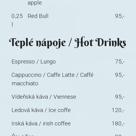
apple
0,25
Red Bull
95,-
l
Teplé nápoje / Hot Drinks
Espresso / Lungo
75,-
Cappuccino / Caffe Latte / Caffé
95,-
macchiato
Vídeňská káva / Viennese
95,-
Ledová káva / Ice coffe
120,-
Irská káva / irish coffee
180,-