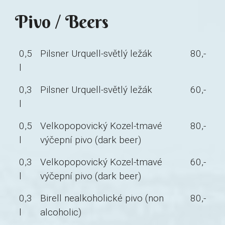
Pivo / Beers
0,5
Pilsner Urquell-světlý ležák
80,-
l
0,3
Pilsner Urquell-světlý ležák
60,-
l
0,5
Velkopopovický Kozel-tmavé
80,-
l
výčepní pivo (dark beer)
0,3
Velkopopovický Kozel-tmavé
60,-
l
výčepní pivo (dark beer)
0,3
Birell nealkoholické pivo (non
80,-
l
alcoholic)