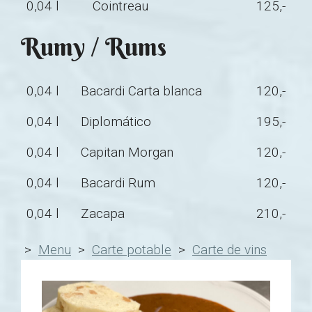
0,04 l
Cointreau
125,-
Rumy / Rums
0,04 l
Bacardi Carta blanca
120,-
0,04 l
Diplomático
195,-
0,04 l
Capitan Morgan
120,-
0,04 l
Bacardi Rum
120,-
0,04 l
Zacapa
210,-
>
Menu
>
Carte potable
>
Carte de vins