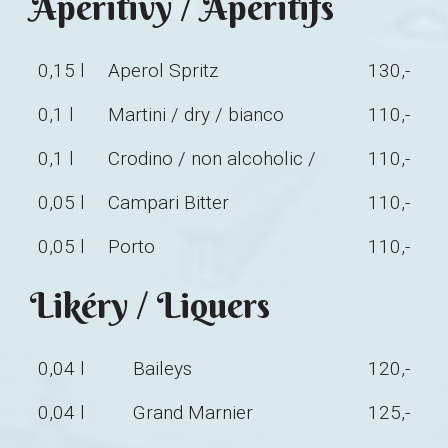
Aperitivy / Aperitifs
0,15 l
Aperol Spritz
130,-
0,1 l
Martini / dry / bianco
110,-
0,1 l
Crodino / non alcoholic /
110,-
0,05 l
Campari Bitter
110,-
0,05 l
Porto
110,-
Likéry / Liquers
0,04 l
Baileys
120,-
0,04 l
Grand Marnier
125,-