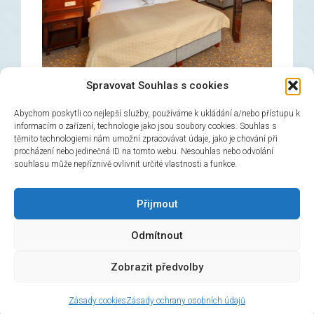
Spravovat Souhlas s cookies
Abychom poskytli co nejlepší služby, používáme k ukládání a/nebo přístupu k
informacím o zařízení, technologie jako jsou soubory cookies. Souhlas s
těmito technologiemi nám umožní zpracovávat údaje, jako je chování při
Camera tripla
procházení nebo jedinečná ID na tomto webu. Nesouhlas nebo odvolání
souhlasu může nepříznivě ovlivnit určité vlastnosti a funkce.
→
Prenota ora!
Přijmout
Odmítnout
© 2026 Hotel Černý slon, design & admin:
Atelier
Zobrazit předvolby
Dokument
Zásady cookies
Zásady ochrany osobních údajů
HOTEL ČERNÝ SLON
v Praze
hodnocení