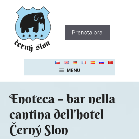
Vai
al
contenuto
Prenota ora!
MENU
Enoteca – bar nella
cantina dell’hotel
Černý Slon