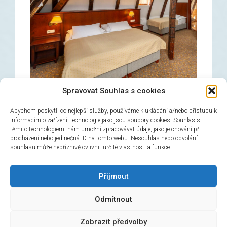
Spravovat Souhlas s cookies
Abychom poskytli co nejlepší služby, používáme k ukládání a/nebo přístupu k
informacím o zařízení, technologie jako jsou soubory cookies. Souhlas s
těmito technologiemi nám umožní zpracovávat údaje, jako je chování při
Dreibetzimmer
procházení nebo jedinečná ID na tomto webu. Nesouhlas nebo odvolání
souhlasu může nepříznivě ovlivnit určité vlastnosti a funkce.
→
Jetzt buchen!
Přijmout
Odmítnout
© 2026 Hotel Černý slon, design & admin:
Atelier
Zobrazit předvolby