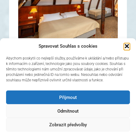
Spravovat Souhlas s cookies
Abychom poskytli co nejlepší služby, používáme k ukládání a/nebo přístupu
k informacím o zařízení, technologie jako jsou soubory cookies. Souhlas s
těmito technologiemi nám umožní zpracovávat údaje, jako je chování při
procházení nebo jedinečná ID na tomto webu. Nesouhlas nebo odvolání
Dreibetzimmer
souhlasu může nepříznivě ovlivnit určité vlastnosti a funkce.
→
Jetzt buchen!
Přijmout
Odmítnout
Zobrazit předvolby
© 2026 Hotel Černý slon, design & admin:
Atelier Dokument