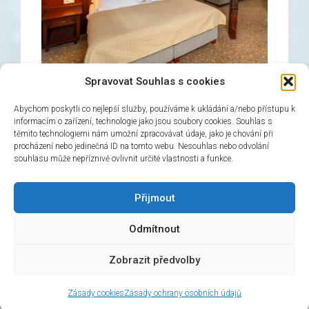
Spravovat Souhlas s cookies
Abychom poskytli co nejlepší služby, používáme k ukládání a/nebo přístupu k
informacím o zařízení, technologie jako jsou soubory cookies. Souhlas s
těmito technologiemi nám umožní zpracovávat údaje, jako je chování při
Dreibetzimmer
procházení nebo jedinečná ID na tomto webu. Nesouhlas nebo odvolání
souhlasu může nepříznivě ovlivnit určité vlastnosti a funkce.
→
Jetzt buchen!
Přijmout
Odmítnout
© 2026 Hotel Černý slon, design & admin:
Atelier
Zobrazit předvolby
Dokument
Zásady cookies
Zásady ochrany osobních údajů
HOTEL ČERNÝ SLON
v Praze
hodnocení