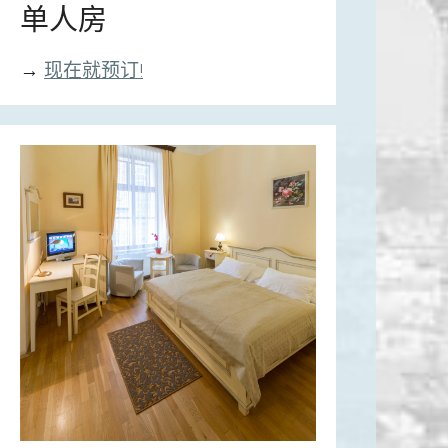
单人房
→
现在就预订!