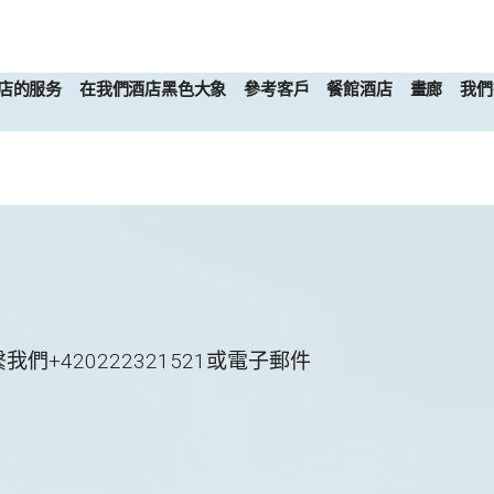
店的服务
在我們酒店黑色大象
參考客戶
餐館酒店
畫廊
我們
+420222321521或電子郵件