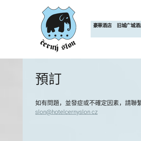
跳
至
内
豪華酒店
旧城广城酒
容
預訂
如有問題，並發症或不確定因素，請聯繫我們
slon@hotelcernyslon.cz