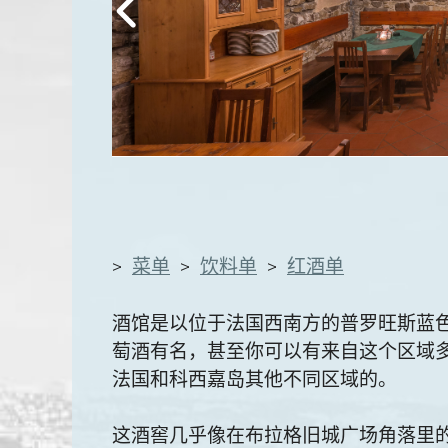
>
菜单
>
饮料单
>
红酒单
酒馆是以位于法国西南方的普罗旺斯蓝
萄酒有名，甚至你可以有来自这个区域
法国和科西嘉岛其他不同区域的。
这酒窖几乎像在布拉格旧城广场角落里