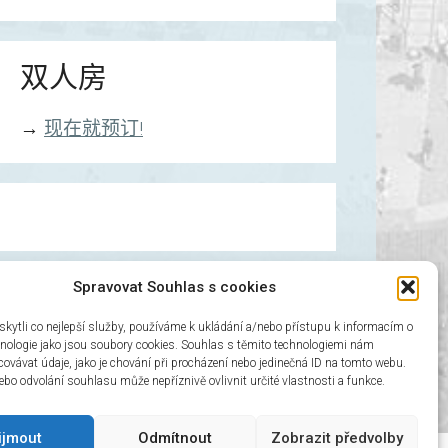
双人房
→
现在就预订!
Spravovat Souhlas s cookies
三人房
ytli co nejlepší služby, používáme k ukládání a/nebo přístupu k informacím o
chnologie jako jsou soubory cookies. Souhlas s těmito technologiemi nám
→
现在就预订!
ovávat údaje, jako je chování při procházení nebo jedinečná ID na tomto webu.
bo odvolání souhlasu může nepříznivě ovlivnit určité vlastnosti a funkce.
ijmout
Odmítnout
Zobrazit předvolby