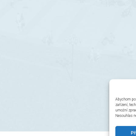
Abychom posk
zařízení, te
umožní zprac
Nesouhlas ne
Př