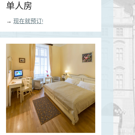
单人房
→
现在就预订!