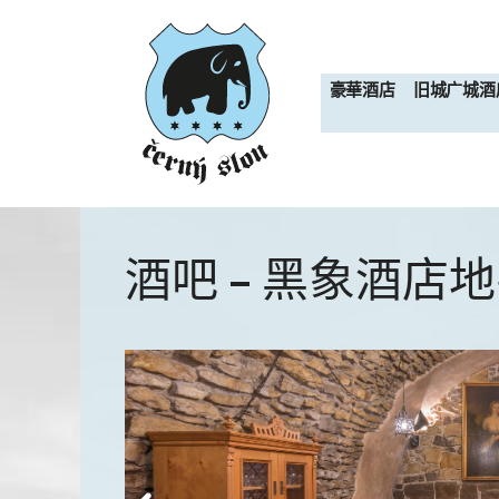
跳
至
内
豪華酒店
旧城广城酒
容
酒吧 – 黑象酒店