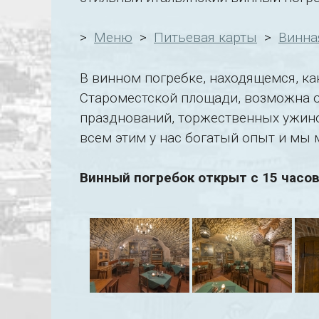
>
Mеню
>
Питьевая карты
>
Винна
В винном погребке, находящемся, как
Староместской площади, возможна о
празднований, торжественных ужинов
всем этим у нас богатый опыт и мы
Винный погребок открыт с 15 часов 