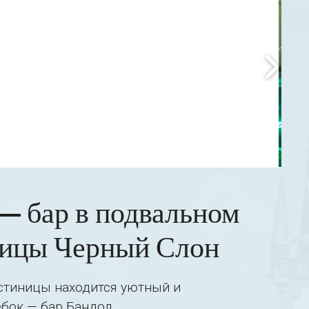
— бар в подвальном
ницы Черный Слон
стиницы находится уютный и
бок — бар Бандол.