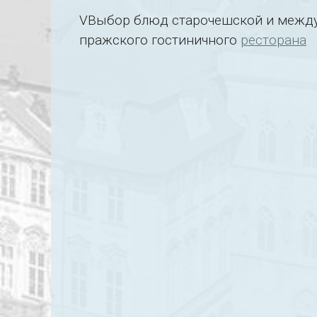
VВыбор блюд старочешской и междун
пражского гостиничного
ресторана