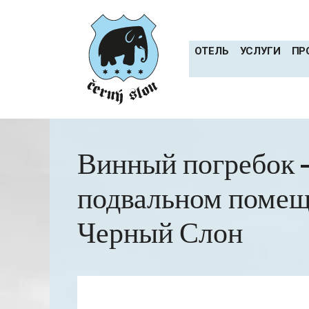
Перейти
к
содержимому
OТЕЛЬ
УСЛУГИ
ПР
Винный погребок 
подвальном помещ
Черный Слон