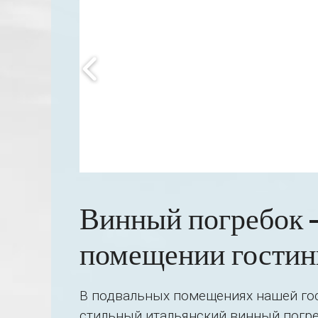
Винный погребок 
помещении гости
В подвальных помещениях нашей го
стильный
итальянский
винный погре