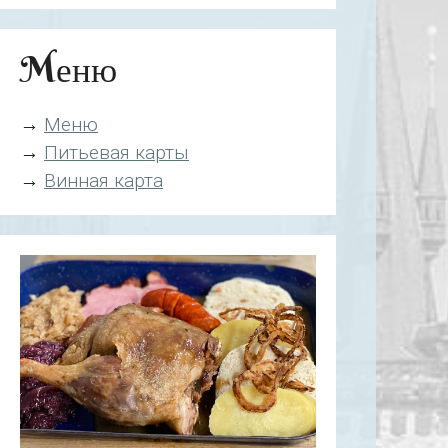
Mеню
→
Mеню
→
Питьевая карты
→
Винная карта