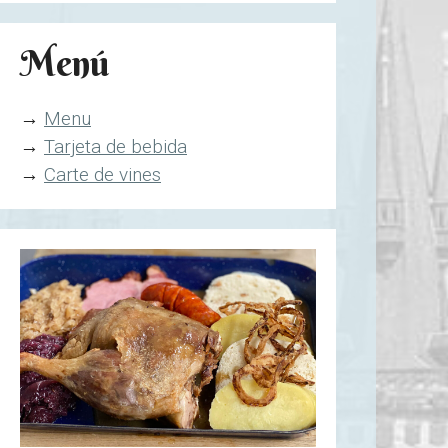
Menú
→
Menu
→
Tarjeta de bebida
→
Carte de vines