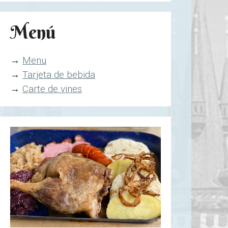
Menú
→
Menu
→
Tarjeta de bebida
→
Carte de vines