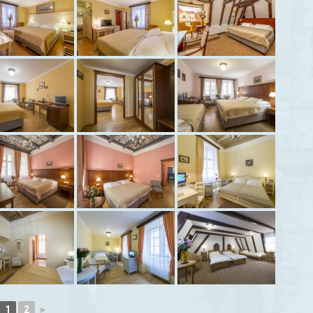
1
2
►