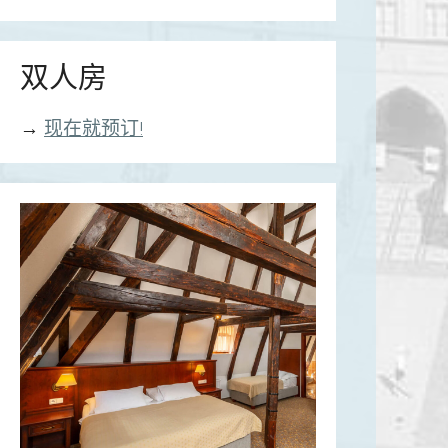
双人房
→
现在就预订!