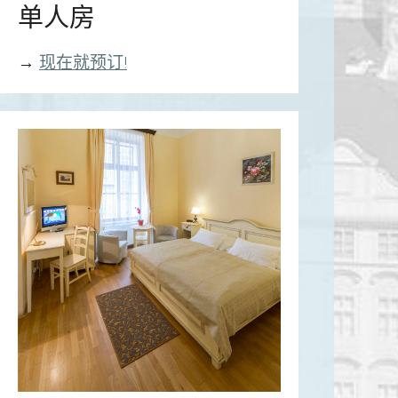
单人房
→
现在就预订!