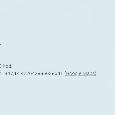
7
0 hod.
41947,14.422642886638641 (
Google Maps
)