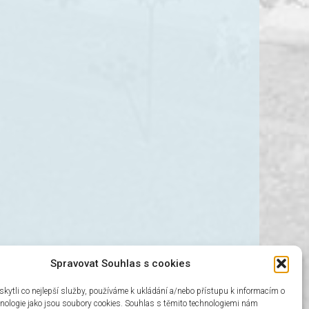
Spravovat Souhlas s cookies
ytli co nejlepší služby, používáme k ukládání a/nebo přístupu k informacím o
chnologie jako jsou soubory cookies. Souhlas s těmito technologiemi nám