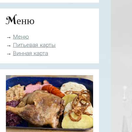
Mеню
→
Mеню
→
Питьевая карты
→
Винная карта