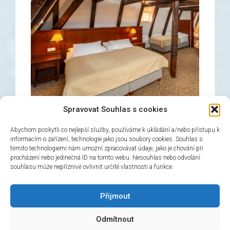
Spravovat Souhlas s cookies
Abychom poskytli co nejlepší služby, používáme k ukládání a/nebo přístupu k
informacím o zařízení, technologie jako jsou soubory cookies. Souhlas s
těmito technologiemi nám umožní zpracovávat údaje, jako je chování při
Трехместный номер
procházení nebo jedinečná ID na tomto webu. Nesouhlas nebo odvolání
souhlasu může nepříznivě ovlivnit určité vlastnosti a funkce.
→
Бронируйте!
Přijmout
Odmítnout