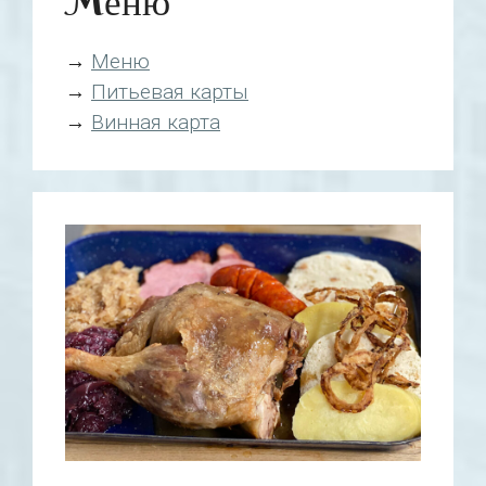
Mеню
→
Mеню
→
Питьевая карты
→
Винная карта