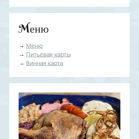
Mеню
→
Mеню
→
Питьевая карты
→
Винная карта