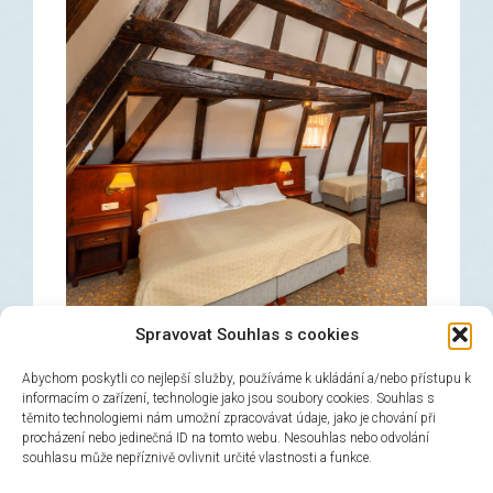
Spravovat Souhlas s cookies
Abychom poskytli co nejlepší služby, používáme k ukládání a/nebo přístupu k
informacím o zařízení, technologie jako jsou soubory cookies. Souhlas s
těmito technologiemi nám umožní zpracovávat údaje, jako je chování při
Трехместный номер
procházení nebo jedinečná ID na tomto webu. Nesouhlas nebo odvolání
souhlasu může nepříznivě ovlivnit určité vlastnosti a funkce.