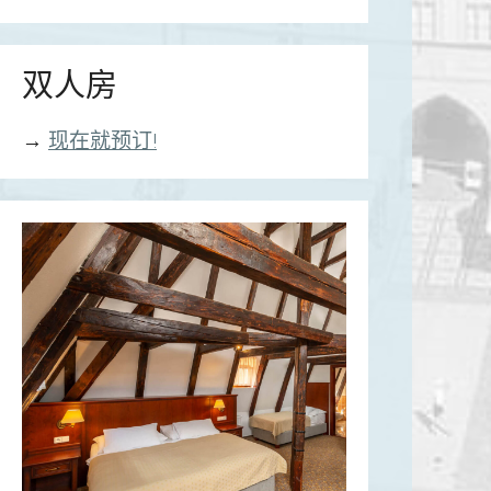
双人房
→
现在就预订!