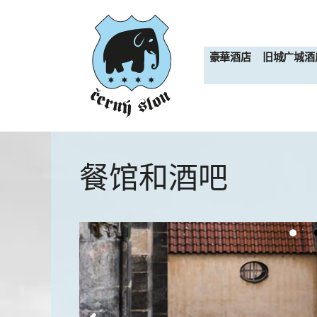
跳
至
内
豪華酒店
旧城广城酒
容
餐馆和酒吧