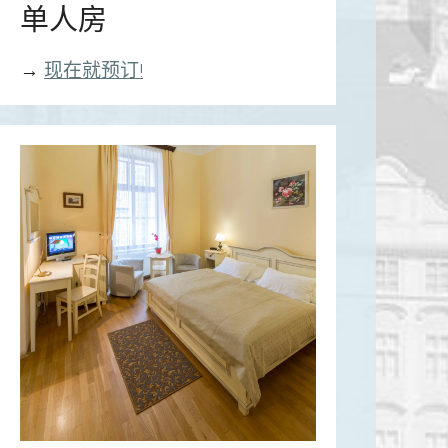
单人房
→
现在就预订!