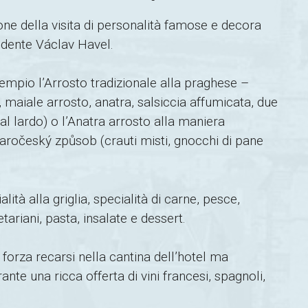
mone della visita di personalità famose e decora
sidente Václav Havel.
empio l’Arrosto tradizionale alla praghese –
maiale arrosto, anatra, salsiccia affumicata, due
e al lardo) o l’Anatra arrosto alla maniera
aročeský způsob (crauti misti, gnocchi di pane
lità alla griglia, specialità di carne, pesce,
ariani, pasta, insalate e dessert.
forza recarsi nella cantina dell’hotel ma
nte una ricca offerta di vini francesi, spagnoli,