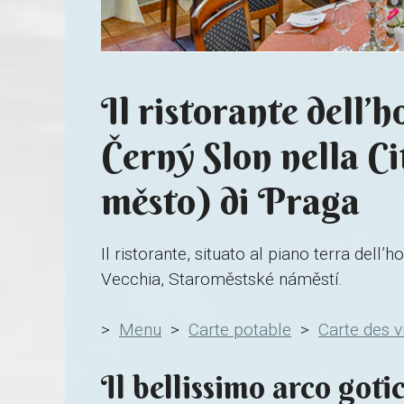
Il ristorante dell’h
Černý Slon nella Ci
město) di Praga
Il ristorante, situato al piano terra dell’h
Vecchia, Staroměstské náměstí.
>
Menu
>
Carte potable
>
Carte des v
Il bellissimo arco gotic