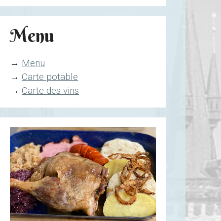
Menu
→
Menu
→
Carte potable
→
Carte des vins